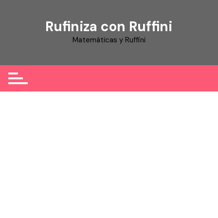
Skip
to
Rufiniza con Ruffini
content
Matemáticas y Ruffini