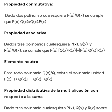
Propiedad conmutativa:
Dado dos polinomio cualesquiera P(x)/Q(x) se cumple
que P(x).Q(x)=Q(x).P(x)
Propiedad asociativa
Dados tres polinomios cualesquiera P(x), Q(x), y
R(x)/Q(x), se cumple que P(x) [Q(x).R(x)]=[P(x).Q(x)]R(x)
Elemento neutro
Para todo polinomio Q(x)/Q, existe el polinomio unidad
P(x)=1 / Q(x).1= 1.Q(x)= Q(x)
Propiedad distributiva de la multiplicación con
respecto a la suma
Dado tres polinomio cualesquiera P(x), Q(x) y R(x) sobre